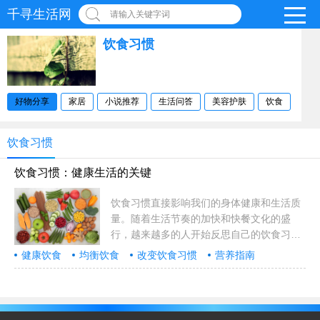
千寻生活网
请输入关键字词
饮食习惯
好物分享
家居
小说推荐
生活问答
美容护肤
饮食
饮食习惯
饮食习惯：健康生活的关键
饮食习惯直接影响我们的身体健康和生活质
量。随着生活节奏的加快和快餐文化的盛
行，越来越多的人开始反思自己的饮食习
惯。正确的饮食习惯不仅能帮助我们保持健
健康饮食
均衡饮食
改变饮食习惯
营养指南
康的体重，还能预防许多慢性疾病，如心脏
饮食习惯
病、糖尿病和某些癌症。本文将深入探讨如
何建立健康的饮食习惯，……