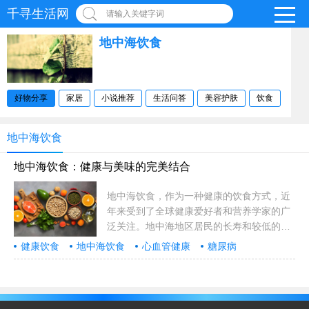
千寻生活网
请输入关键字词
地中海饮食
好物分享
家居
小说推荐
生活问答
美容护肤
饮食
地中海饮食
地中海饮食：健康与美味的完美结合
地中海饮食，作为一种健康的饮食方式，近
年来受到了全球健康爱好者和营养学家的广
泛关注。地中海地区居民的长寿和较低的心
血管疾病发病率，部分归因于他们独特的饮
健康饮食
地中海饮食
心血管健康
糖尿病
食习惯。那么，地中海饮食到底是什么？它
为什么如此有益健康？本文将深入探讨地中
海饮食的奥秘，并教……