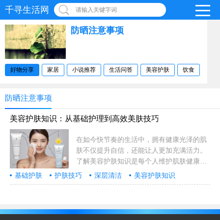
千寻生活网
请输入关键字词
防晒注意事项
好物分享
家居
小说推荐
生活问答
美容护肤
饮食
防晒注意事项
美容护肤知识：从基础护理到高效美肤技巧
在如今快节奏的生活中，拥有健康光泽的肌
肤不仅提升自信，还能让人更加充满活力。
了解美容护肤知识是每个人维护肌肤健康的
关键。无论你是护肤新手，还是经验丰富的
基础护肤
护肤技巧
深层清洁
美容护肤知识
护肤达人，掌握正确的护肤技巧都能帮助你
防晒注意事项
应对各种肌肤问题，保持肌肤的最佳状态。
一……