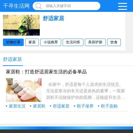
千寻生活网
请输入关键字词
舒适家居
好物分享
家居
小说推荐
生活问答
美容护肤
饮食
舒适家居
家居鞋：打造舒适居家生活的必备单品
在家中，舒适是每个人追求的生活状态。
无论是寒冷的冬天还是炎热的夏季，一双家
居鞋不仅能保护你的双脚，还能提升生活品
质。本文将带你了解家居鞋的种类、选购技
家居生活
家居鞋
舒适家居
鞋子保养
鞋子选购
巧以及日常保养，帮助你找到最适合自己的
那一双。 一、家居鞋的种类 家居鞋种……