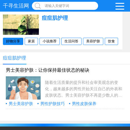
千寻生活网
请输入关键字词
痘痘肌护理
好物分享
家居
小说推荐
生活问答
美容护肤
饮食
痘痘肌护理
男士美容护肤：让你保持最佳状态的秘诀
随着生活质量的提升和社会审美观念的变
化，越来越多的男性开始关注自己的外表和
皮肤状态。男士美容护肤不再是少数人的专
属，已经成为当代男性日常护理的重要部
男士美容护肤
男性护肤技巧
男性皮肤保养
分。本文将为你详细介绍一些简单实用的男
男性防晒护理
痘痘肌护理
士美容护肤技巧，帮助你保持健康、自信的
外在形象。 ……