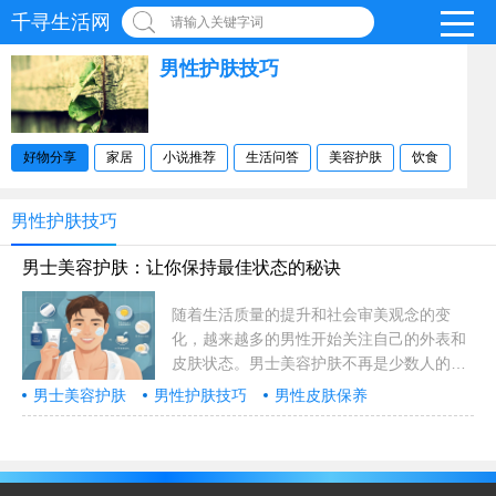
千寻生活网
请输入关键字词
男性护肤技巧
好物分享
家居
小说推荐
生活问答
美容护肤
饮食
男性护肤技巧
男士美容护肤：让你保持最佳状态的秘诀
随着生活质量的提升和社会审美观念的变
化，越来越多的男性开始关注自己的外表和
皮肤状态。男士美容护肤不再是少数人的专
属，已经成为当代男性日常护理的重要部
男士美容护肤
男性护肤技巧
男性皮肤保养
分。本文将为你详细介绍一些简单实用的男
男性防晒护理
痘痘肌护理
士美容护肤技巧，帮助你保持健康、自信的
外在形象。 ……