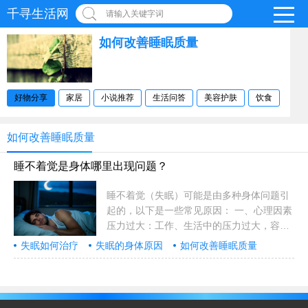
千寻生活网
请输入关键字词
如何改善睡眠质量
好物分享
家居
小说推荐
生活问答
美容护肤
饮食
如何改善睡眠质量
睡不着觉是身体哪里出现问题？
睡不着觉（失眠）可能是由多种身体问题引
起的，以下是一些常见原因： 一、心理因素
压力过大：工作、生活中的压力过大，容易
导致焦虑和紧张，影响入睡。 情绪波动：情
失眠如何治疗
失眠的身体原因
如何改善睡眠质量
绪不稳定，特别是长期的抑郁、焦虑症等，
睡不着觉的原因
睡眠问题和健康
都会影响正常睡眠。 精神负担：过度思虑、
担忧或有未解的……